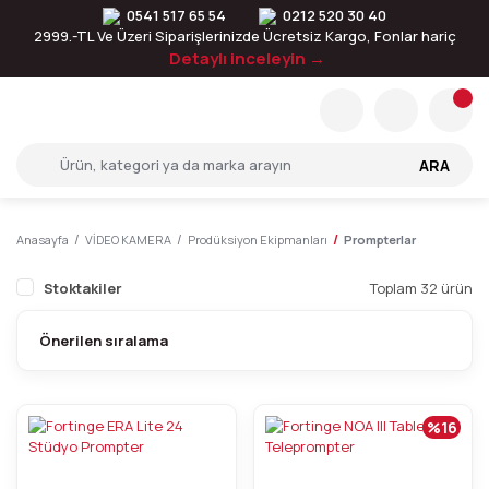
0541 517 65 54
0212 520 30 40
2999.-TL Ve Üzeri Siparişlerinizde Ücretsiz Kargo, Fonlar hariç
Detaylı inceleyin →
ARA
Anasayfa
VİDEO KAMERA
Prodüksiyon Ekipmanları
Prompterlar
Stoktakiler
Toplam 32 ürün
%16