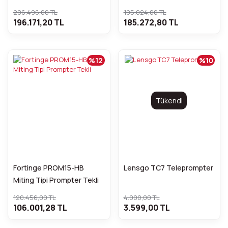
206.496,00 TL
195.024,00 TL
196.171,20 TL
185.272,80 TL
%12
%10
Tükendi
Fortinge PROM15-HB
Lensgo TC7 Teleprompter
Miting Tipi Prompter Tekli
120.456,00 TL
4.000,00 TL
106.001,28 TL
3.599,00 TL