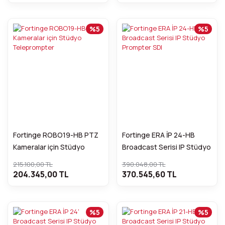
%5
%5
Fortinge ROBO19-HB PTZ
Fortinge ERA İP 24-HB
Kameralar için Stüdyo
Broadcast Serisi IP Stüdyo
Teleprompter
Prompter SDI
215.100,00 TL
390.048,00 TL
204.345,00 TL
370.545,60 TL
%5
%5