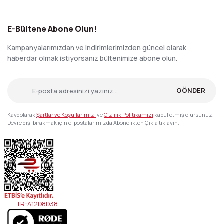
E-Bültene Abone Olun!
Kampanyalarımızdan ve indirimlerimizden güncel olarak
haberdar olmak istiyorsanız bültenimize abone olun.
GÖNDER
Kaydolarak
Şartlar ve Koşullarımızı
ve
Gizlilik Politikamızı
kabul etmiş olursunuz.
Devre dışı bırakmak için e-postalarımızda Abonelikten Çık'a tıklayın.
TR-A12D8D38