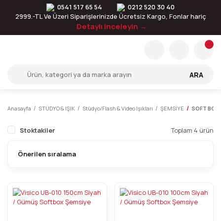
0541 517 65 54
0212 520 30 40
2999.-TL Ve Üzeri Siparişlerinizde Ücretsiz Kargo, Fonlar hariç
Detaylı inceleyin →
ARA
Anasayfa
STÜDYO & IŞIK
Stüdyo/Flash & Video Işıkları
ŞEMSİYE
SOFT BOX 
Stoktakiler
Toplam 4 ürün