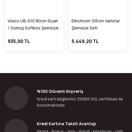
Visico UB-010 80cm Siyah
Elinchrom 105cm Varistar
/ Gümüş Softbox Şemsiye
Şemsiye Seti
935,00 TL
5.449,20 TL
%100 Güvenli Alışveriş
Kredi kartı bilgileriniz 256Bit SSL sertifikası ile
korunmaktadır.
Kredi Kartına Taksit Avantajı
World - Bonus - Axis - Paraf - Maximum - Qnb