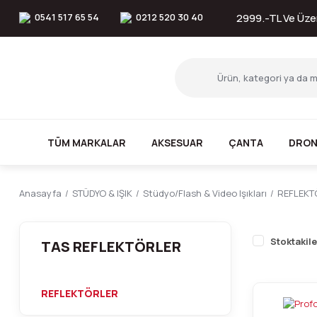
0541 517 65 54
0212 520 30 40
2999.-TL Ve Üzer
TÜM MARKALAR
AKSESUAR
ÇANTA
DRON
Anasayfa
STÜDYO & IŞIK
Stüdyo/Flash & Video Işıkları
REFLEKT
Stoktakile
TAS REFLEKTÖRLER
REFLEKTÖRLER