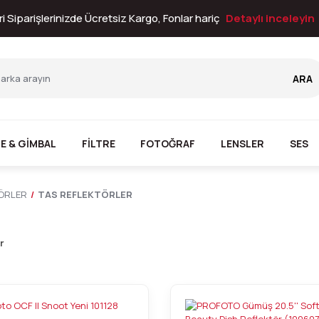
i Siparişlerinizde Ücretsiz Kargo, Fonlar hariç
Detaylı inceleyin
ARA
E & GİMBAL
FİLTRE
FOTOĞRAF
LENSLER
SES
ÖRLER
TAS REFLEKTÖRLER
r