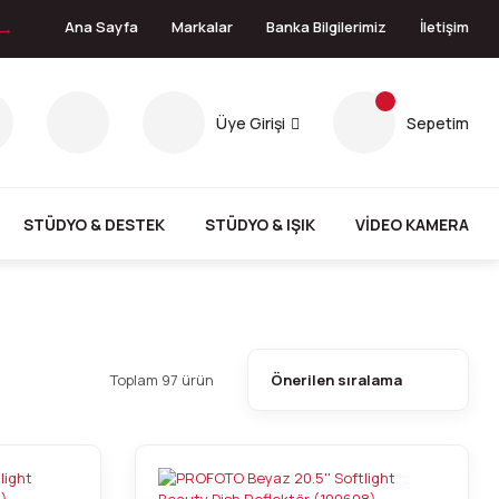
 →
Ana Sayfa
Markalar
Banka Bilgilerimiz
İletişim
Üye Girişi
Sepetim
STÜDYO & DESTEK
STÜDYO & IŞIK
VİDEO KAMERA
Toplam 97 ürün