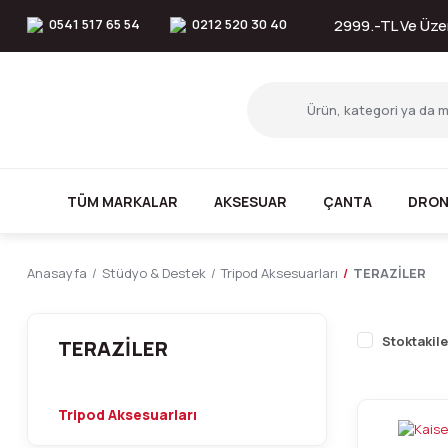
0541 517 65 54
0212 520 30 40
2999.-TL Ve Üzer
TÜM MARKALAR
AKSESUAR
ÇANTA
DRON
Anasayfa
Stüdyo & Destek
Tripod Aksesuarları
TERAZİLER
Stoktakile
TERAZİLER
Tripod Aksesuarları