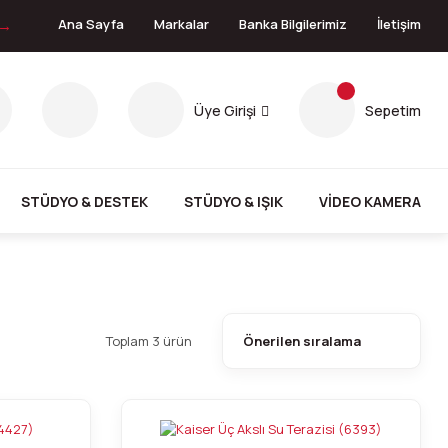
 →
Ana Sayfa
Markalar
Banka Bilgilerimiz
İletişim
Üye Girişi
Sepetim
STÜDYO & DESTEK
STÜDYO & IŞIK
VİDEO KAMERA
Toplam 3 ürün