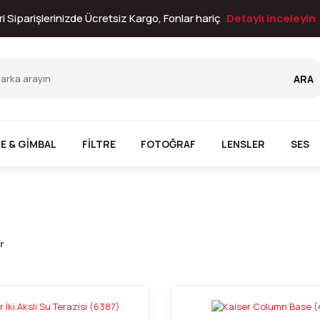
i Siparişlerinizde Ücretsiz Kargo, Fonlar hariç
Detaylı inceleyin
ARA
E & GİMBAL
FİLTRE
FOTOĞRAF
LENSLER
SES
r