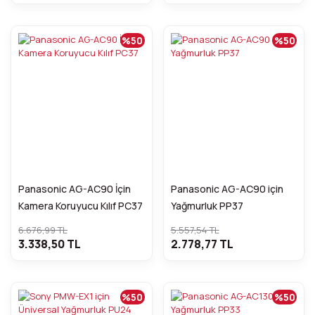
%50
%50
Panasonic AG-AC90 İçin
Panasonic AG-AC90 için
Kamera Koruyucu Kılıf PC37
Yağmurluk PP37
6.676,99 TL
5.557,54 TL
3.338,50 TL
2.778,77 TL
%50
%50