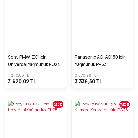
Sony PMW-EX1 için
Panasonic AG-AC130 için
Üniversal Yağmurluk PU24
Yağmurluk PP33
7.240,03 TL
6.676,99 TL
3.620,02 TL
3.338,50 TL
%50
%50