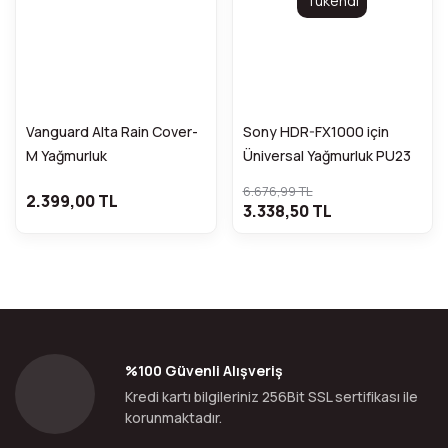
Tükendi
Vanguard Alta Rain Cover-
Sony HDR-FX1000 için
M Yağmurluk
Üniversal Yağmurluk PU23
6.676,99 TL
2.399,00 TL
3.338,50 TL
%100 Güvenli Alışveriş
Kredi kartı bilgileriniz 256Bit SSL sertifikası ile
korunmaktadır.