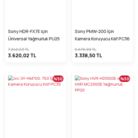
Sony HDR-FX7E için
Sony PMW-200 İçin
Üniversal Yağmurluk PU25
Kamera Koruyucu Kılıf PC36
7.240,03 TL
6.676,99 TL
3.620,02 TL
3.338,50 TL
%50
%50