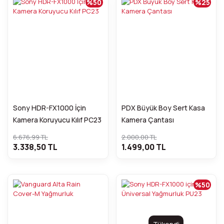
%50
%25
Sony HDR-FX1000 İçin
PDX Büyük Boy Sert Kasa
Kamera Koruyucu Kılıf PC23
Kamera Çantası
6.676,99 TL
2.000,00 TL
3.338,50 TL
1.499,00 TL
%50