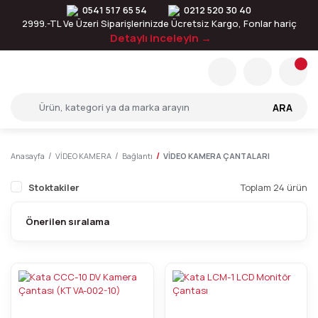
0541 517 65 54
0212 520 30 40
2999.-TL Ve Üzeri Siparişlerinizde Ücretsiz Kargo, Fonlar hariç
Detaylı inceleyin →
ARA
Anasayfa
VİDEO KAMERA
Bağlantı
VİDEO KAMERA ÇANTALARI
Stoktakiler
Toplam 24 ürün