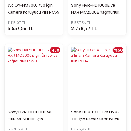
Jvc GY-HM700, 750 İçin
Sony HVR-HD1000E ve
Kamera Koruyucu Kılıf PC35
HXR MC2000E Yağmurluk
PP20
11.115,07 TL
5.557,54 TL
5.557,54 TL
2.778,77 TL
%50
%50
Sony HVR-HD1000E ve
Sony HDR-FX1E i ve HVR-
HXR MC2000E için
Z1E İçin Kamera Koruyucu
Üniversal Yağmurluk PU20
Kılıf PC 14
6.676,99 TL
6.676,99 TL