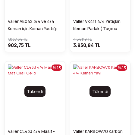
Valler AE042 3/4 ve 4/4
Valler VK411 4/4 Yetişkin
Keman için Keman Yastığı
Keman Parlak ( Taşıma
kutusu + Reçine + Yastık ve
1.037,64 TL
4.541,19 TL
Arşe Hediye )
902,75 TL
3.950,84 TL
%13
%13
Tükendi
Tükendi
Valler CL433 4/4 Masif -
Valler KARBOW70 Karbon