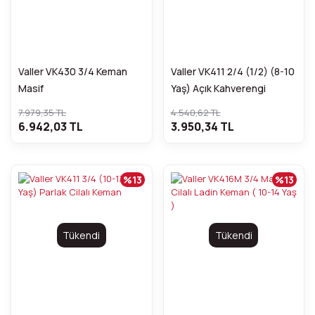
Valler VK430 3/4 Keman
Valler VK411 2/4 (1/2) (8-10
Masif
Yaş) Açık Kahverengi
Keman
7.979,35 TL
4.540,62 TL
6.942,03 TL
3.950,34 TL
%13
%13
Tükendi
Tükendi