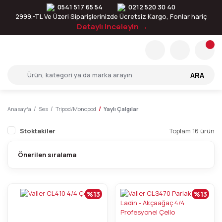
0541 517 65 54
0212 520 30 40
2999.-TL Ve Üzeri Siparişlerinizde Ücretsiz Kargo, Fonlar hariç
Detaylı inceleyin →
ARA
Anasayfa
Ses
Tripod/Monopod
Yaylı Çalgılar
Stoktakiler
Toplam 16 ürün
%13
%13