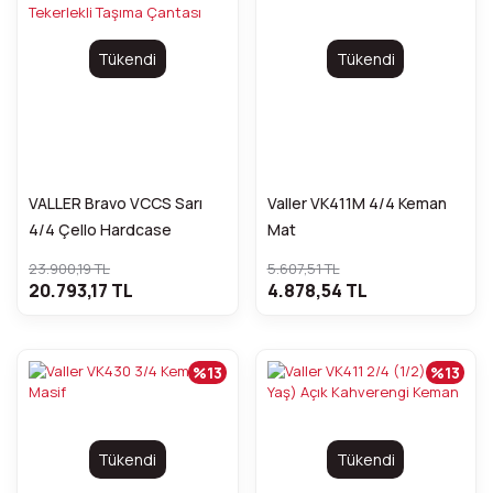
Tükendi
Tükendi
VALLER Bravo VCCS Sarı
Valler VK411M 4/4 Keman
4/4 Çello Hardcase
Mat
Tekerlekli Taşıma Çantası
23.900,19 TL
5.607,51 TL
20.793,17 TL
4.878,54 TL
%13
%13
Tükendi
Tükendi