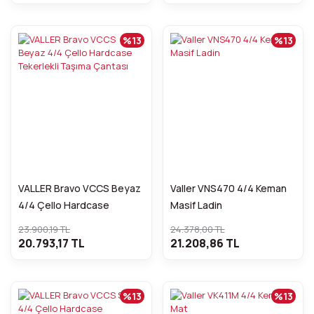
%13
%13
VALLER Bravo VCCS Beyaz
Valler VNS470 4/4 Keman
4/4 Çello Hardcase
Masif Ladin
Tekerlekli Taşıma Çantası
23.900,19 TL
24.378,00 TL
20.793,17 TL
21.208,86 TL
%13
%13