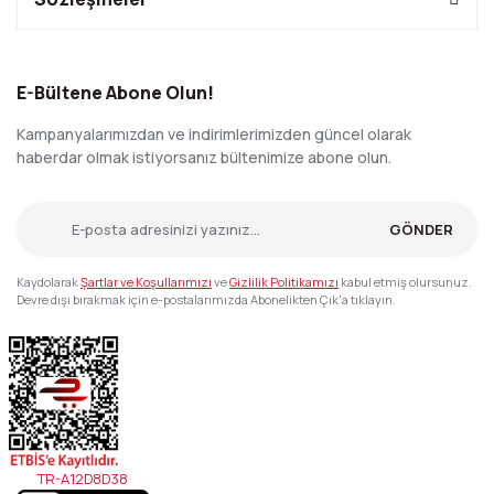
E-Bültene Abone Olun!
Kampanyalarımızdan ve indirimlerimizden güncel olarak
haberdar olmak istiyorsanız bültenimize abone olun.
GÖNDER
Kaydolarak
Şartlar ve Koşullarımızı
ve
Gizlilik Politikamızı
kabul etmiş olursunuz.
Devre dışı bırakmak için e-postalarımızda Abonelikten Çık'a tıklayın.
TR-A12D8D38