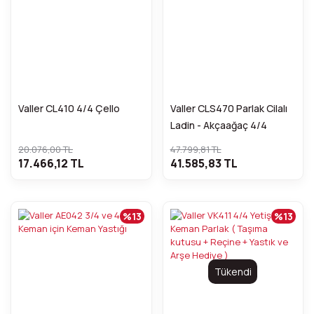
Valler CL410 4/4 Çello
Valler CLS470 Parlak Cilalı
Ladin - Akçaağaç 4/4
Profesyonel Çello
20.076,00 TL
47.799,81 TL
17.466,12 TL
41.585,83 TL
%13
%13
Tükendi