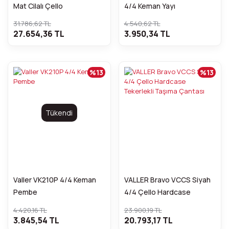
Mat Cilalı Çello
4/4 Keman Yayı
31.786,62 TL
4.540,62 TL
27.654,36 TL
3.950,34 TL
%13
%13
Tükendi
Valler VK210P 4/4 Keman
VALLER Bravo VCCS Siyah
Pembe
4/4 Çello Hardcase
Tekerlekli Taşıma Çantası
4.420,16 TL
23.900,19 TL
3.845,54 TL
20.793,17 TL