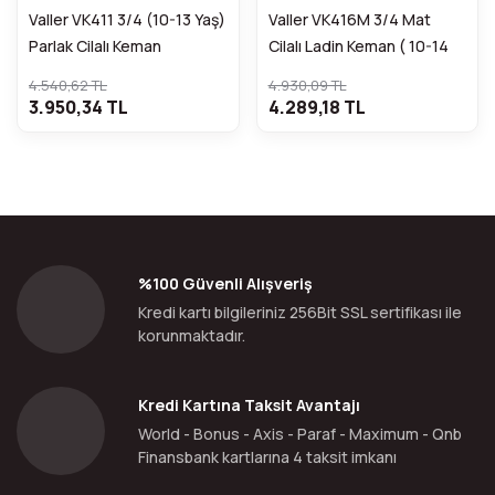
Valler VK411 3/4 (10-13 Yaş)
Valler VK416M 3/4 Mat
Parlak Cilalı Keman
Cilalı Ladin Keman ( 10-14
Yaş )
4.540,62 TL
4.930,09 TL
3.950,34 TL
4.289,18 TL
%100 Güvenli Alışveriş
Kredi kartı bilgileriniz 256Bit SSL sertifikası ile
korunmaktadır.
Kredi Kartına Taksit Avantajı
World - Bonus - Axis - Paraf - Maximum - Qnb
Finansbank kartlarına 4 taksit imkanı