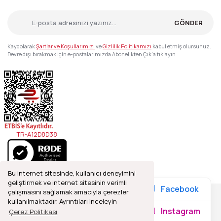
GÖNDER
Kaydolarak
Şartlar ve Koşullarımızı
ve
Gizlilik Politikamızı
kabul etmiş olursunuz.
Devre dışı bırakmak için e-postalarımızda Abonelikten Çık'a tıklayın.
TR-A12D8D38
Bu internet sitesinde, kullanıcı deneyimini
geliştirmek ve internet sitesinin verimli
Facebook
çalışmasını sağlamak amacıyla çerezler
kullanılmaktadır. Ayrıntıları inceleyin
2021© Refleks Fotoğrafçılık, Tüm Hakları Saklıdır.
Instagram
Çerez Politikası