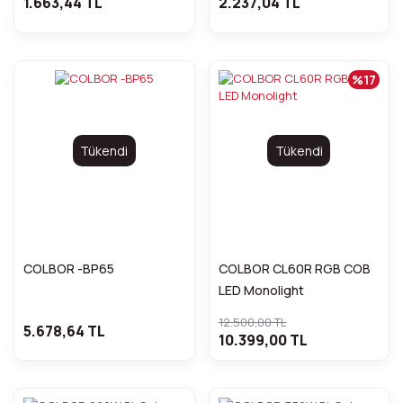
1.663,44 TL
2.237,04 TL
%17
Tükendi
Tükendi
COLBOR -BP65
COLBOR CL60R RGB COB
LED Monolight
12.500,00 TL
5.678,64 TL
10.399,00 TL