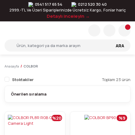
0541 517 65 54
0212 520 30 40
2999.-TL Ve Üzeri Siparişlerinizde Ücretsiz Kargo, Fonlar hariç
Detaylı inceleyin →
ARA
Anasayfa
COLBOR
Stoktakiler
Toplam 23 ürün
%20
%9