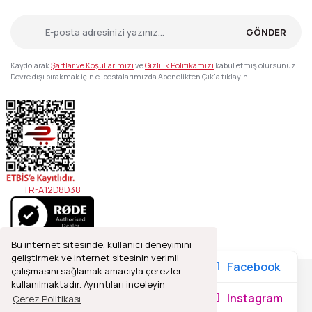
GÖNDER
Kaydolarak
Şartlar ve Koşullarımızı
ve
Gizlilik Politikamızı
kabul etmiş olursunuz.
Devre dışı bırakmak için e-postalarımızda Abonelikten Çık'a tıklayın.
TR-A12D8D38
Bu internet sitesinde, kullanıcı deneyimini
geliştirmek ve internet sitesinin verimli
Facebook
çalışmasını sağlamak amacıyla çerezler
kullanılmaktadır. Ayrıntıları inceleyin
2021© Refleks Fotoğrafçılık, Tüm Hakları Saklıdır.
Instagram
Çerez Politikası