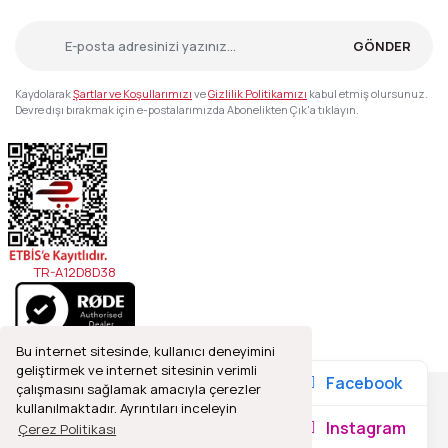
GÖNDER
Kaydolarak
Şartlar ve Koşullarımızı
ve
Gizlilik Politikamızı
kabul etmiş olursunuz.
Devre dışı bırakmak için e-postalarımızda Abonelikten Çık'a tıklayın.
TR-A12D8D38
Bu internet sitesinde, kullanıcı deneyimini
geliştirmek ve internet sitesinin verimli
Facebook
çalışmasını sağlamak amacıyla çerezler
kullanılmaktadır. Ayrıntıları inceleyin
2021© Refleks Fotoğrafçılık, Tüm Hakları Saklıdır.
Instagram
Çerez Politikası