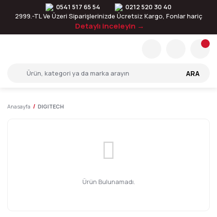
0541 517 65 54
0212 520 30 40
2999.-TL Ve Üzeri Siparişlerinizde Ücretsiz Kargo, Fonlar hariç
Detaylı inceleyin →
ARA
Anasayfa
DIGITECH
Ürün Bulunamadı.