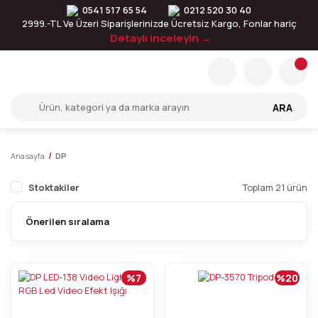
0541 517 65 54
0212 520 30 40
2999.-TL Ve Üzeri Siparişlerinizde Ücretsiz Kargo, Fonlar hariç
Detaylı inceleyin →
ARA
Anasayfa
DP
Stoktakiler
Toplam 21 ürün
%7
%20