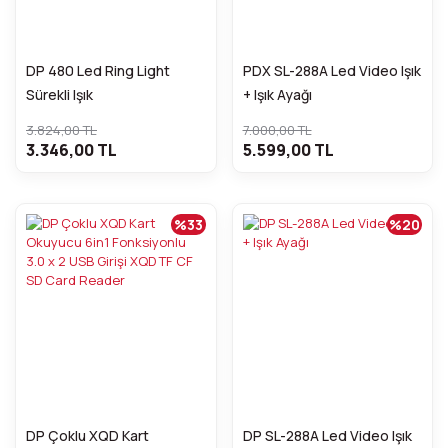
DP 480 Led Ring Light
PDX SL-288A Led Video Işık
Sürekli Işık
+ Işık Ayağı
3.824,00 TL
7.000,00 TL
3.346,00 TL
5.599,00 TL
%33
%20
DP Çoklu XQD Kart
DP SL-288A Led Video Işık