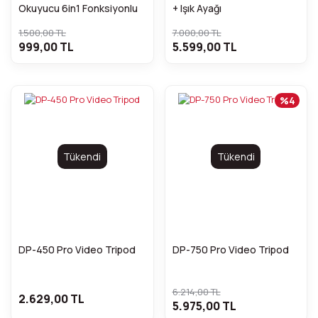
Okuyucu 6in1 Fonksiyonlu
+ Işık Ayağı
3.0 x 2 USB Girişi XQD TF
1.500,00 TL
7.000,00 TL
CF SD Card Reader
999,00 TL
5.599,00 TL
%4
Tükendi
Tükendi
DP-450 Pro Video Tripod
DP-750 Pro Video Tripod
6.214,00 TL
2.629,00 TL
5.975,00 TL