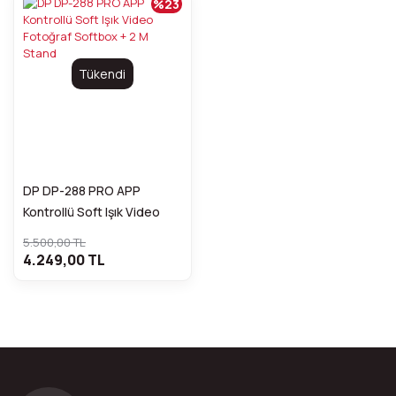
%23
Tükendi
DP DP-288 PRO APP
Kontrollü Soft Işık Video
Fotoğraf Softbox + 2 M
5.500,00 TL
Stand
4.249,00 TL