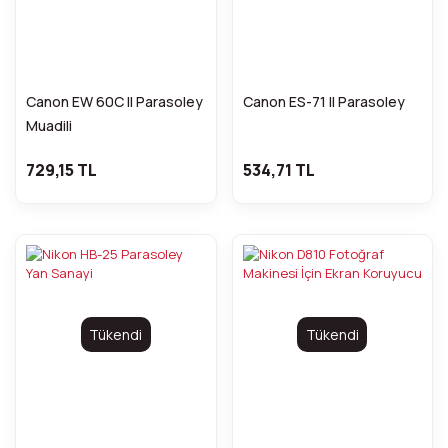
Canon EW 60C II Parasoley
Canon ES-71 II Parasoley
Muadili
729,15 TL
534,71 TL
Tükendi
Tükendi