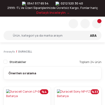
0541 517 65 54
0212 520 30 40
2999.-TL Ve Üzeri Siparişlerinizde Ücretsiz Kargo, Fonlar hariç
Detaylı inceleyin →
ARA
Anasayfa
DURACELL
Stoktakiler
Toplam 24 ürün
%4
%33