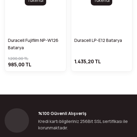
Tükendi
Tükendi
Duracell Fujifilm NP-W126
Duracell LP-E12 Batarya
Batarya
1.200,00 TL
1.435,20 TL
985,00 TL
%100 Güvenli Alışveriş
Kredi kartı bilgileriniz 256Bit SSL sertifikası ile
korunmaktadır.