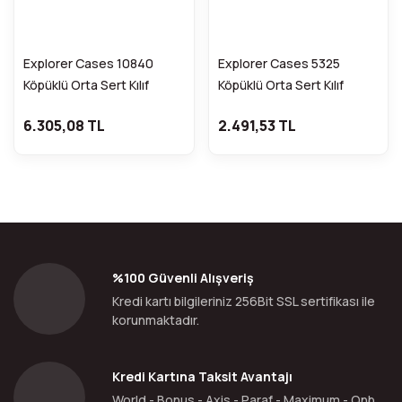
Explorer Cases 10840
Explorer Cases 5325
Köpüklü Orta Sert Kılıf
Köpüklü Orta Sert Kılıf
(Siyah)
(Siyah)
6.305,08 TL
2.491,53 TL
%100 Güvenli Alışveriş
Kredi kartı bilgileriniz 256Bit SSL sertifikası ile
korunmaktadır.
Kredi Kartına Taksit Avantajı
World - Bonus - Axis - Paraf - Maximum - Qnb