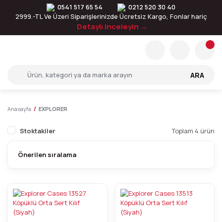
0541 517 65 54
0212 520 30 40
2999.-TL Ve Üzeri Siparişlerinizde Ücretsiz Kargo, Fonlar hariç
Detaylı inceleyin →
ARA
Anasayfa
EXPLORER
Stoktakiler
Toplam 4 ürün