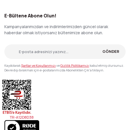
E-Bültene Abone Olun!
Kampanyalarımızdan ve indirimlerimizden güncel olarak
haberdar olmak istiyorsanız bültenimize abone olun.
GÖNDER
Kaydolarak
Şartlar ve Koşullarımızı
ve
Gizlilik Politikamızı
kabul etmiş olursunuz.
Devre dışı bırakmak için e-postalarımızda Abonelikten Çık'a tıklayın.
TR-A12D8D38