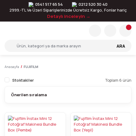
0541 517 65 54
0212 520 30 40
2999.-TL Ve Üzeri Siparişlerinizde Ücretsiz Kargo, Fonlar hariç
Detaylı inceleyin →
ARA
Anasayfa
FUJIFILM
Stoktakiler
Toplam 6 ürün