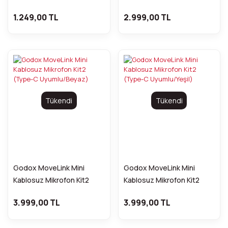
(Type-C Uyumlu)
Dönüştürücü Kit (iPhone
1.249,00 TL
2.999,00 TL
Uyumlu)
Tükendi
Tükendi
Godox MoveLink Mini
Godox MoveLink Mini
Kablosuz Mikrofon Kit2
Kablosuz Mikrofon Kit2
(Type-C Uyumlu/Beyaz)
(Type-C Uyumlu/Yeşil)
3.999,00 TL
3.999,00 TL