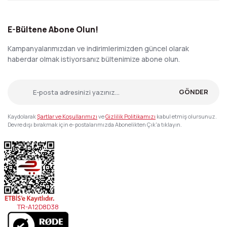
E-Bültene Abone Olun!
Kampanyalarımızdan ve indirimlerimizden güncel olarak
haberdar olmak istiyorsanız bültenimize abone olun.
GÖNDER
Kaydolarak
Şartlar ve Koşullarımızı
ve
Gizlilik Politikamızı
kabul etmiş olursunuz.
Devre dışı bırakmak için e-postalarımızda Abonelikten Çık'a tıklayın.
TR-A12D8D38