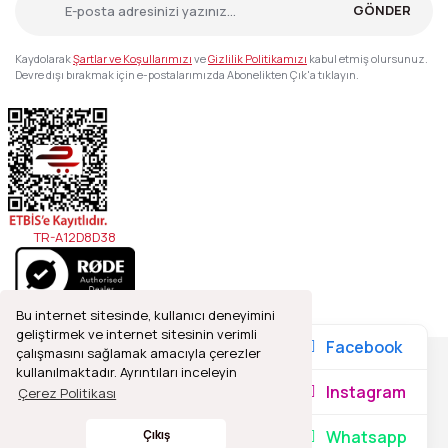
GÖNDER
Kaydolarak
Şartlar ve Koşullarımızı
ve
Gizlilik Politikamızı
kabul etmiş olursunuz.
Devre dışı bırakmak için e-postalarımızda Abonelikten Çık'a tıklayın.
TR-A12D8D38
Bu internet sitesinde, kullanıcı deneyimini
geliştirmek ve internet sitesinin verimli
Facebook
çalışmasını sağlamak amacıyla çerezler
kullanılmaktadır. Ayrıntıları inceleyin
2021© Refleks Fotoğrafçılık, Tüm Hakları Saklıdır.
Instagram
Çerez Politikası
Whatsapp
Çıkış