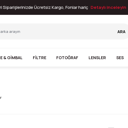
i Siparişlerinizde Ücretsiz Kargo, Fonlar hariç
Detaylı inceleyin
ARA
E & GİMBAL
FİLTRE
FOTOĞRAF
LENSLER
SES
r