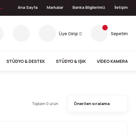
 →
Ana Sayfa
Markalar
Banka Bilgilerimiz
İletişim
Üye Girişi
Sepetim
STÜDYO & DESTEK
STÜDYO & IŞIK
VİDEO KAMERA
Toplam 0 ürün