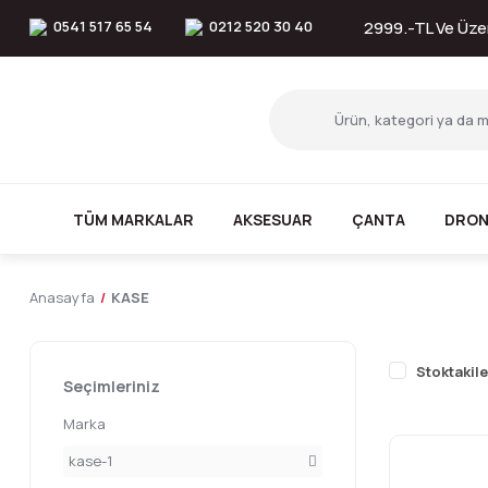
0541 517 65 54
0212 520 30 40
2999.-TL Ve Üzer
TÜM MARKALAR
AKSESUAR
ÇANTA
DRON
Anasayfa
KASE
Stoktakile
Seçimleriniz
Marka
kase-1