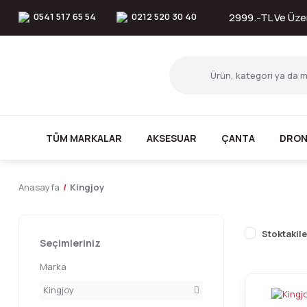
0541 517 65 54
0212 520 30 40
2999.-TL Ve Üzer
TÜM MARKALAR
AKSESUAR
ÇANTA
DRON
Anasayfa
Kingjoy
Stoktakile
Seçimleriniz
Marka
Kingjoy