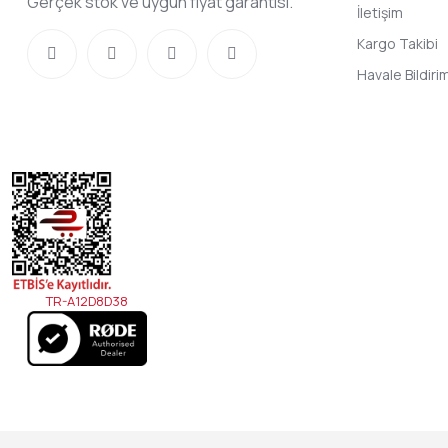
Gerçek stok ve uygun fiyat garantisi.
İletişim
Kargo Takibi
Havale Bildir
TR-A12D8D38