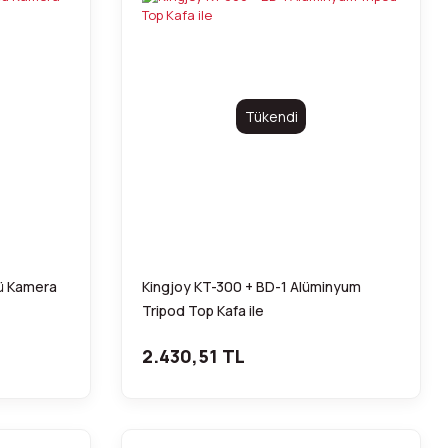
Tükendi
ü Kamera
Kingjoy KT-300 + BD-1 Alüminyum
Tripod Top Kafa ile
2.430,51 TL