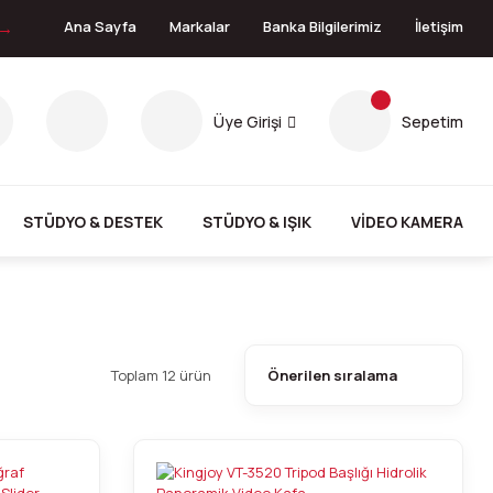
 →
Ana Sayfa
Markalar
Banka Bilgilerimiz
İletişim
Üye Girişi
Sepetim
STÜDYO & DESTEK
STÜDYO & IŞIK
VİDEO KAMERA
Toplam 12 ürün