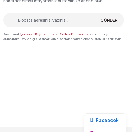
haberdar olmak istiyorsanız bültenimize abone olun.
GÖNDER
Kaydolarak
Şartlar ve Koşullarımızı
ve
Gizlilik Politikamızı
kabul etmiş
olursunuz. Devre dışı bırakmak için e-postalarımızda Abonelikten Çık'a tıklayın.
Facebook