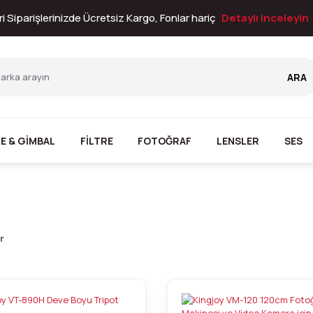
i Siparişlerinizde Ücretsiz Kargo, Fonlar hariç
Detaylı inceleyin
ARA
E & GİMBAL
FİLTRE
FOTOĞRAF
LENSLER
SES
r