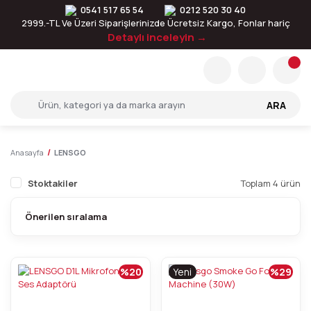
0541 517 65 54
0212 520 30 40
2999.-TL Ve Üzeri Siparişlerinizde Ücretsiz Kargo, Fonlar hariç
Detaylı inceleyin →
ARA
Anasayfa
LENSGO
Stoktakiler
Toplam 4 ürün
%20
Yeni
%29