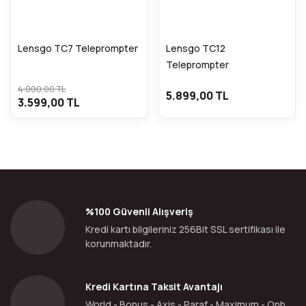
Lensgo TC7 Teleprompter
Lensgo TC12
Teleprompter
4.000,00 TL
5.899,00 TL
3.599,00 TL
%100 Güvenli Alışveriş
Kredi kartı bilgileriniz 256Bit SSL sertifikası ile
korunmaktadır.
Kredi Kartına Taksit Avantajı
World - Bonus - Axis - Paraf - Maximum - Qnb