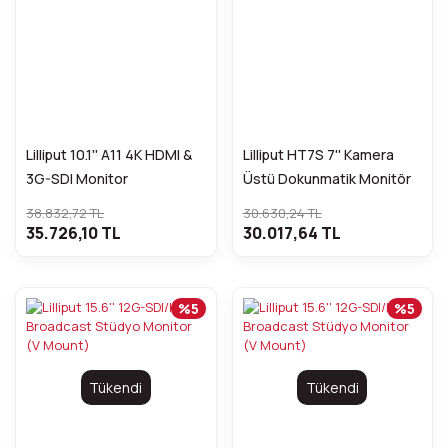
Lilliput 10.1'' A11 4K HDMI &
Lilliput HT7S 7'' Kamera
3G-SDI Monitor
Üstü Dokunmatik Monitör
38.832,72 TL
30.630,24 TL
35.726,10 TL
30.017,64 TL
%5
%5
Tükendi
Tükendi