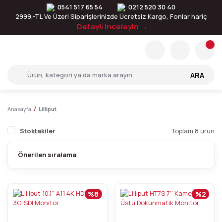
0541 517 65 54
0212 520 30 40
2999.-TL Ve Üzeri Siparişlerinizde Ücretsiz Kargo, Fonlar hariç
Detaylı inceleyin →
ARA
Anasayfa
Lilliput
Stoktakiler
Toplam 8 ürün
%8
%2