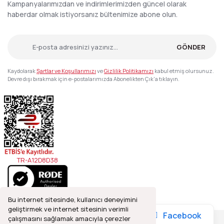
Kampanyalarımızdan ve indirimlerimizden güncel olarak
haberdar olmak istiyorsanız bültenimize abone olun.
GÖNDER
Kaydolarak
Şartlar ve Koşullarımızı
ve
Gizlilik Politikamızı
kabul etmiş olursunuz.
Devre dışı bırakmak için e-postalarımızda Abonelikten Çık'a tıklayın.
TR-A12D8D38
Bu internet sitesinde, kullanıcı deneyimini
geliştirmek ve internet sitesinin verimli
Facebook
çalışmasını sağlamak amacıyla çerezler