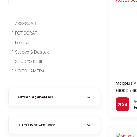
AKSESUAR
FOTOĞRAF
Lensler
Stüdyo & Destek
STÜDYO & IŞIK
VİDEO KAMERA
Mcoplus V3
(600D / 6
Filtre Seçenekleri
8
%29
6
Tüm Fiyat Aralıkları