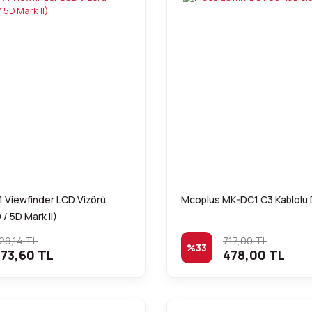
 Viewfinder LCD Vizörü
Mcoplus MK-DC1 C3 Kablolu 
/ 5D Mark II)
29,14 TL
717,00 TL
%33
73,60 TL
478,00 TL