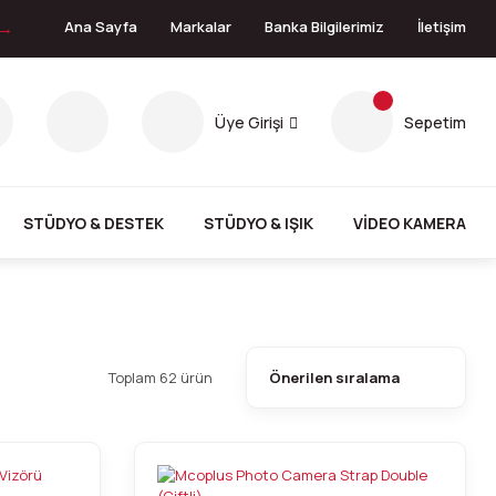
 →
Ana Sayfa
Markalar
Banka Bilgilerimiz
İletişim
Üye Girişi
Sepetim
STÜDYO & DESTEK
STÜDYO & IŞIK
VİDEO KAMERA
Toplam 62 ürün