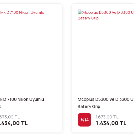
k D 7100 Nikon Uyumlu
Mcoplus D5300 Ve D 3300 U
p
Batery Grıp
.673,00 TL
1.673,00 TL
%14
.434,00 TL
1.434,00 TL