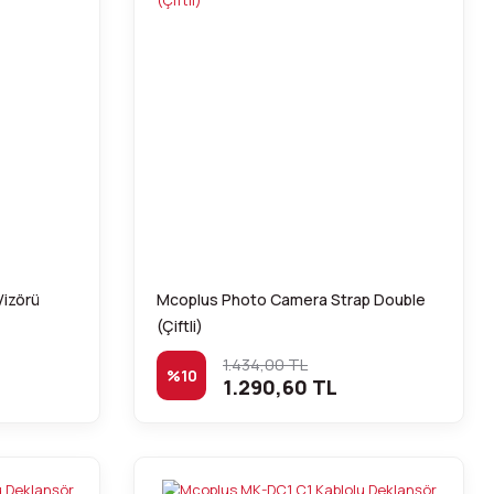
Vizörü
Mcoplus Photo Camera Strap Double
(Çiftli)
1.434,00 TL
%10
1.290,60 TL