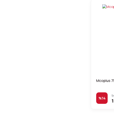
Mcoplus 7
1
%14
1