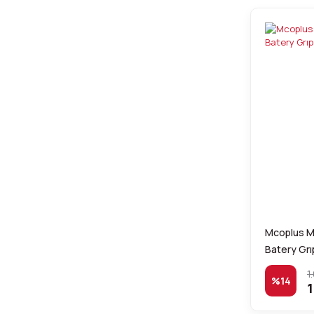
Mcoplus M
Batery Grı
1
%14
1