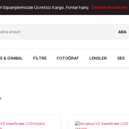
i Siparişlerinizde Ücretsiz Kargo, Fonlar hariç
Detaylı inceleyin
ARA
E & GİMBAL
FİLTRE
FOTOĞRAF
LENSLER
SES
r