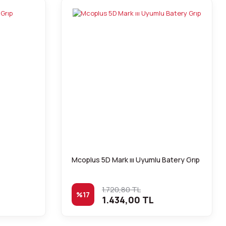
Mcoplus 5D Mark ııı Uyumlu Batery Grıp
1.720,80 TL
%17
1.434,00 TL