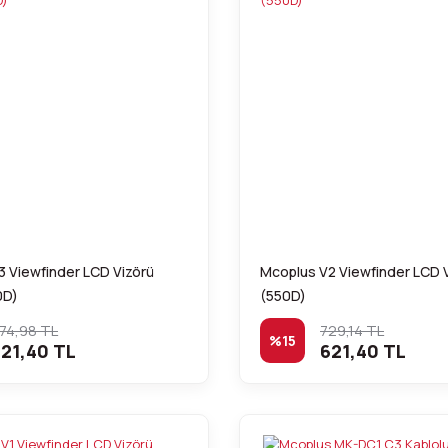
 Viewfinder LCD Vizörü
Mcoplus V2 Viewfinder LCD 
0D)
(550D)
74,98 TL
729,14 TL
%15
21,40 TL
621,40 TL