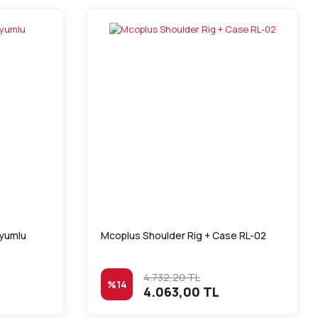
yumlu
Mcoplus Shoulder Rig + Case RL-02
4.732,20 TL
%14
4.063,00 TL