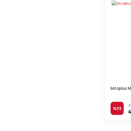
Mcoplus M
7
%33
4