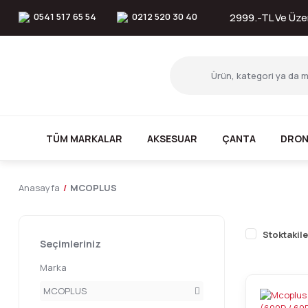
0541 517 65 54
0212 520 30 40
2999.-TL Ve Üzer
TÜM MARKALAR
AKSESUAR
ÇANTA
DRON
Anasayfa
MCOPLUS
Stoktakile
Seçimleriniz
Marka
MCOPLUS