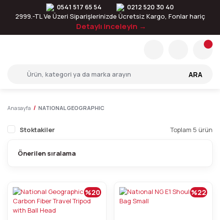
0541 517 65 54
0212 520 30 40
2999.-TL Ve Üzeri Siparişlerinizde Ücretsiz Kargo, Fonlar hariç
Detaylı inceleyin →
ARA
Anasayfa
NATIONAL GEOGRAPHIC
Stoktakiler
Toplam 5 ürün
%20
%22