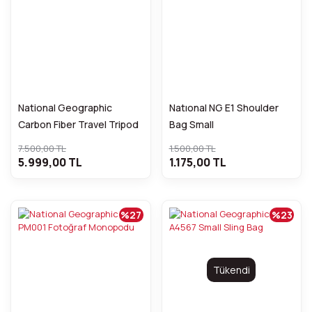
National Geographic
Natıonal NG E1 Shoulder
Carbon Fiber Travel Tripod
Bag Small
with Ball Head
7.500,00 TL
1.500,00 TL
5.999,00 TL
1.175,00 TL
%27
%23
Tükendi