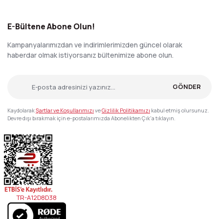
E-Bültene Abone Olun!
Kampanyalarımızdan ve indirimlerimizden güncel olarak
haberdar olmak istiyorsanız bültenimize abone olun.
GÖNDER
Kaydolarak
Şartlar ve Koşullarımızı
ve
Gizlilik Politikamızı
kabul etmiş olursunuz.
Devre dışı bırakmak için e-postalarımızda Abonelikten Çık'a tıklayın.
TR-A12D8D38