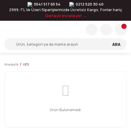
0541 517 65 54
0212 520 30 40
2999.-TL Ve Üzeri Siparişlerinizde Ücretsiz Kargo, Fonlar hariç
Detaylı inceleyin →
ARA
Anasayfa
UES
Ürün Bulunamadı.