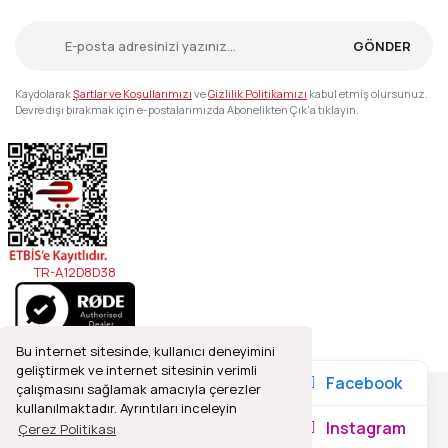
GÖNDER
Kaydolarak
Şartlar ve Koşullarımızı
ve
Gizlilik Politikamızı
kabul etmiş olursunuz.
Devre dışı bırakmak için e-postalarımızda Abonelikten Çık'a tıklayın.
TR-A12D8D38
Bu internet sitesinde, kullanıcı deneyimini
geliştirmek ve internet sitesinin verimli
Facebook
çalışmasını sağlamak amacıyla çerezler
kullanılmaktadır. Ayrıntıları inceleyin
2021© Refleks Fotoğrafçılık, Tüm Hakları Saklıdır.
Instagram
Çerez Politikası