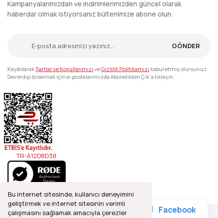
Kampanyalarımızdan ve indirimlerimizden güncel olarak
haberdar olmak istiyorsanız bültenimize abone olun.
GÖNDER
Kaydolarak
Şartlar ve Koşullarımızı
ve
Gizlilik Politikamızı
kabul etmiş olursunuz.
Devre dışı bırakmak için e-postalarımızda Abonelikten Çık'a tıklayın.
TR-A12D8D38
Bu internet sitesinde, kullanıcı deneyimini
geliştirmek ve internet sitesinin verimli
Facebook
çalışmasını sağlamak amacıyla çerezler