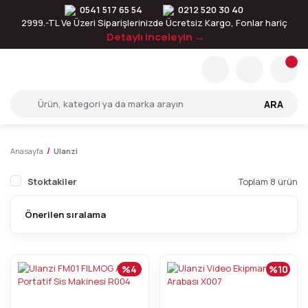
0541 517 65 54
0212 520 30 40
2999.-TL Ve Üzeri Siparişlerinizde Ücretsiz Kargo, Fonlar hariç
Detaylı inceleyin →
ARA
Anasayfa
Ulanzi
Stoktakiler
Toplam 8 ürün
%4
%10