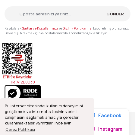
GÖNDER
Kaydolarak
Şartlar ve Koşullarımızı
ve
Gizlilik Politikamızı
kabul etmiş olursunuz.
Devre dışı bırakmak için e-postalarımızda Abonelikten Çık'a tıklayın.
TR-A12D8D38
Bu internet sitesinde, kullanıcı deneyimini
geliştirmek ve internet sitesinin verimli
Facebook
çalışmasını sağlamak amacıyla çerezler
kullanılmaktadır. Ayrıntıları inceleyin
2021© Refleks Fotoğrafçılık, Tüm Hakları Saklıdır.
Instagram
Çerez Politikası