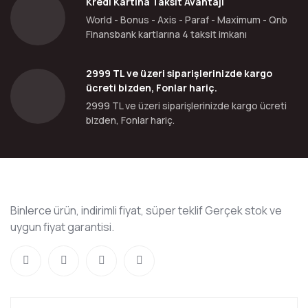
Kredi Kartına Taksit Avantajı
World - Bonus - Axis - Paraf - Maximum - Qnb
Finansbank kartlarına 4 taksit imkanı
2999 TL ve üzeri siparişlerinizde kargo
ücreti bizden, Fonlar hariç.
2999 TL ve üzeri siparişlerinizde kargo ücreti
bizden, Fonlar hariç.
Binlerce ürün, indirimli fiyat, süper teklif Gerçek stok ve
uygun fiyat garantisi.