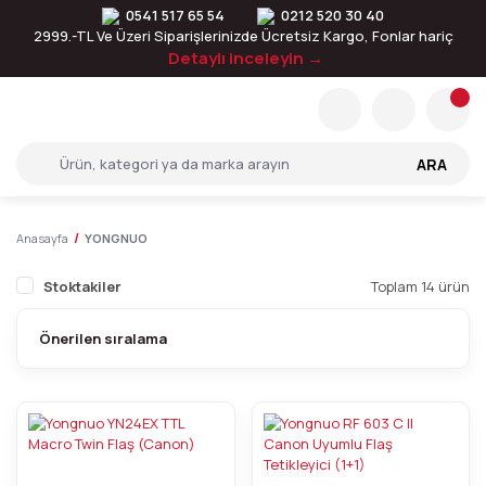
0541 517 65 54
0212 520 30 40
2999.-TL Ve Üzeri Siparişlerinizde Ücretsiz Kargo, Fonlar hariç
Detaylı inceleyin →
ARA
Anasayfa
YONGNUO
Stoktakiler
Toplam 14 ürün