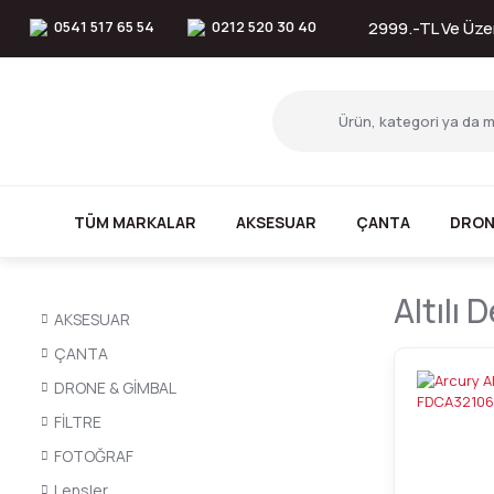
0541 517 65 54
0212 520 30 40
2999.-TL Ve Üzer
TÜM MARKALAR
AKSESUAR
ÇANTA
DRON
Altılı
AKSESUAR
ÇANTA
DRONE & GİMBAL
FİLTRE
FOTOĞRAF
Lensler