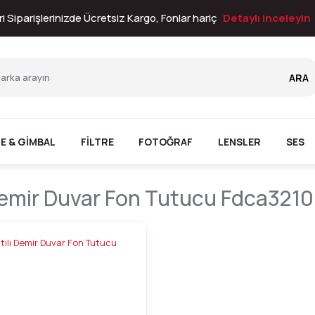
i Siparişlerinizde Ücretsiz Kargo, Fonlar hariç
Detaylı inceleyin
ARA
E & GİMBAL
FİLTRE
FOTOĞRAF
LENSLER
SES
 Demir Duvar Fon Tutucu Fdca321