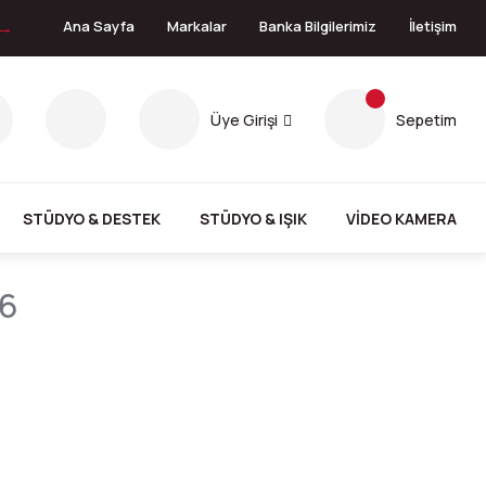
 →
Ana Sayfa
Markalar
Banka Bilgilerimiz
İletişim
Üye Girişi
Sepetim
STÜDYO & DESTEK
STÜDYO & IŞIK
VİDEO KAMERA
06