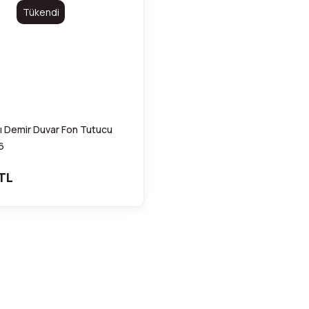
Tükendi
ılı Demir Duvar Fon Tutucu
6
TL