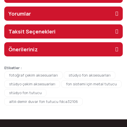
Yorumlar
Taksit Seçenekleri
Önerileriniz
Etiketler :
fotoğraf çekim aksesuarları
stüdyo fon aksesuarları
stüdyo çekim aksesuarları
fon sistemi için metal tutucu
stüdyo fon tutucu
altılı demir duvar fon tutucu fdca32106