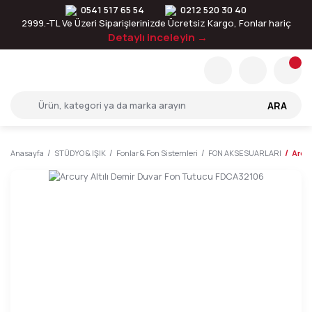
0541 517 65 54
0212 520 30 40
2999.-TL Ve Üzeri Siparişlerinizde Ücretsiz Kargo, Fonlar hariç
Detaylı inceleyin →
ARA
Anasayfa
STÜDYO & IŞIK
Fonlar & Fon Sistemleri
FON AKSESUARLARI
Arcur