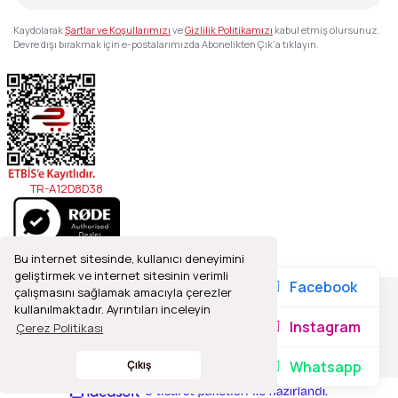
Kaydolarak
Şartlar ve Koşullarımızı
ve
Gizlilik Politikamızı
kabul etmiş olursunuz.
Devre dışı bırakmak için e-postalarımızda Abonelikten Çık'a tıklayın.
TR-A12D8D38
Bu internet sitesinde, kullanıcı deneyimini
geliştirmek ve internet sitesinin verimli
Facebook
çalışmasını sağlamak amacıyla çerezler
kullanılmaktadır. Ayrıntıları inceleyin
2021© Refleks Fotoğrafçılık, Tüm Hakları Saklıdır.
Instagram
Çerez Politikası
Whatsapp
Çıkış
ile
ideasoft
e-