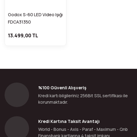
Godox S-60 LED Video Işığı
FDCA31350
13.499,00 TL
%100 Güvenli Alışveriş
Kredi kartı bilgileriniz 256Bit SSL sertifikası ile
korunmaktadır.
Kredi Kartına Taksit Avantajı
World - Bonus - Axis - Paraf - Maximum - Qnb
Finansbank kartlarına 4 taksit imkanı