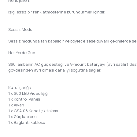
Renk jelleri:
Işığı eşsiz bir renk atmosferine büründürmek içindir.
Sessiz Modu
Sessiz modunda fan kapalıdır ve böylece sese duyarlı çekimlerde ses 
Her Yerde Güç
S60 lambanın AC güç desteği ve V-mount bataryayı (ayrı satılır) dest
gövdesinden ayrı olması daha iyi soğutma sağlar.
Kutu İçeriği:
1 x S60 LED Video Işığı
1 x Kontrol Paneli
1 x Alyan
1 x CSA-08 Kanatçık takımı
1 x Güç kablosu
1 x Bağlantı kablosu