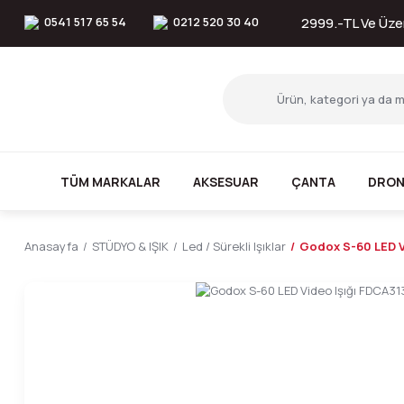
0541 517 65 54
0212 520 30 40
2999.-TL Ve Üzer
TÜM MARKALAR
AKSESUAR
ÇANTA
DRON
Anasayfa
STÜDYO & IŞIK
Led / Sürekli Işıklar
Godox S-60 LED V