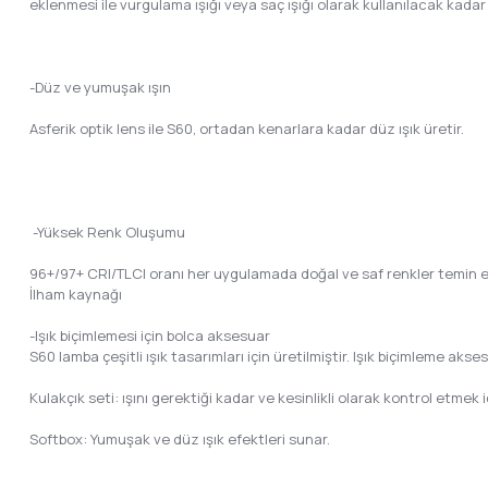
eklenmesi ile vurgulama ışığı veya saç ışığı olarak kullanılacak kadar 
-Düz ve yumuşak ışın
Asferik optik lens ile S60, ortadan kenarlara kadar düz ışık üretir.
-Yüksek Renk Oluşumu
96+/97+ CRI/TLCI oranı her uygulamada doğal ve saf renkler temin e
İlham kaynağı
-Işık biçimlemesi için bolca aksesuar
S60 lamba çeşitli ışık tasarımları için üretilmiştir. Işık biçimleme akses
Kulakçık seti: ışını gerektiği kadar ve kesinlikli olarak kontrol etmek i
Softbox: Yumuşak ve düz ışık efektleri sunar.