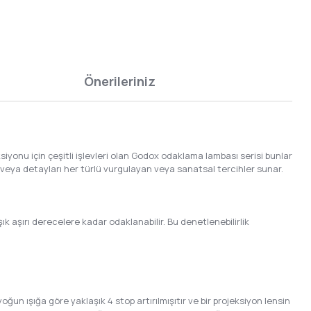
Önerileriniz
ksiyonu için çeşitli işlevleri olan Godox odaklama lambası serisi bunlar
tre veya detayları her türlü vurgulayan veya sanatsal tercihler sunar.
şık aşırı derecelere kadar odaklanabilir. Bu denetlenebilirlik
un ışığa göre yaklaşık 4 stop artırılmışıtır ve bir projeksiyon lensin