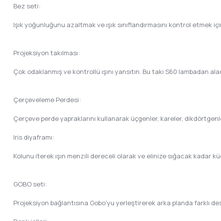
Bez seti:
Işık yoğunluğunu azaltmak ve ışık sınıflandırmasını kontrol etmek için
Projeksiyon takılması:
Çok odaklanmış ve kontrollü ışını yansıtın. Bu takı S60 lambadan alac
Çerçeveleme Perdesi:
Çerçeve perde yapraklarını kullanarak üçgenler, kareler, dikdörtgenler
Iris diyaframı:
Kolunu iterek ışın menzili dereceli olarak ve elinize sığacak kadar k
GOBO seti:
Projeksiyon bağlantısına Gobo'yu yerleştirerek arka planda farklı desenl