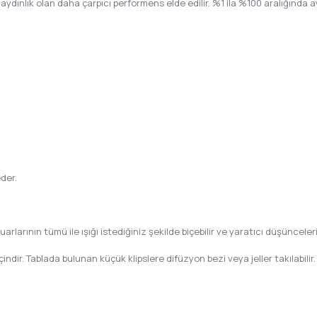
aydınlık olan daha çarpıcı performens elde edilir. %1 ila %100 aralığında ay
der.
uarlarının tümü ile ışığı istediğiniz şekilde biçebilir ve yaratıcı düşünceleri
çindir. Tablada bulunan küçük klipslere difüzyon bezi veya jeller takılabilir.