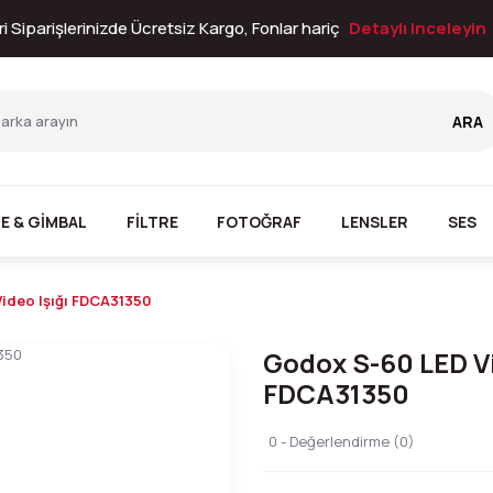
i Siparişlerinizde Ücretsiz Kargo, Fonlar hariç
Detaylı inceleyin
ARA
E & GİMBAL
FİLTRE
FOTOĞRAF
LENSLER
SES
ideo Işığı FDCA31350
Godox S-60 LED Vi
FDCA31350
0 - Değerlendirme (0)