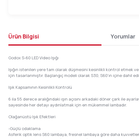
Ürün Bilgisi
Yorumlar
Godox S-60 LED Video Işığı
Işığın istenilen yere tam olarak düşmesini kesinlikli kontrol etmek ve 
için tasarlanmıştır. Başlangıç modeli olarak S30, S60'ın içine dahil ed
Işık Kapsamının Kesinlikli Kontrolü
6 ila 55 derece aralığındaki ışın açısını arkadaki döner çark ile ayarla
sayesinde her detayı aydınlatmak için en mükemmel lambadır.
Olağanüstü Işık Efektleri
-Güçlü odaklama
Asferik optik lens S60 lambaya, fresnel lambaya göre daha kuvvetlendi