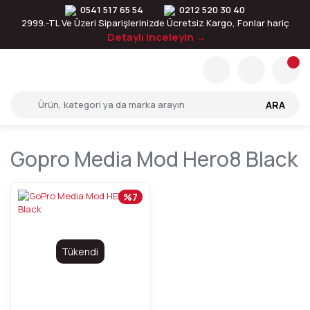
0541 517 65 54
0212 520 30 40
2999.-TL Ve Üzeri Siparişlerinizde Ücretsiz Kargo, Fonlar hariç
Detaylı inceleyin →
ARA
Gopro Media Mod Hero8 Black
%7
Tükendi