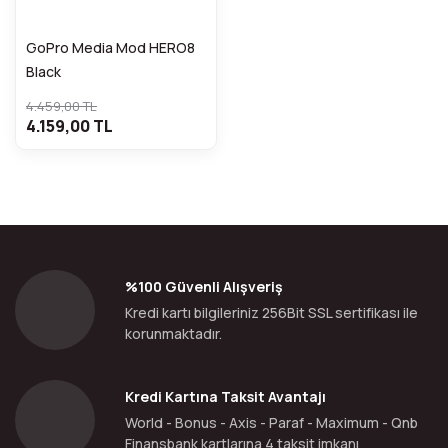
GoPro Media Mod HERO8
Black
4.459,00 TL
4.159,00 TL
%100 Güvenli Alışveriş
Kredi kartı bilgileriniz 256Bit SSL sertifikası ile
korunmaktadır.
Kredi Kartına Taksit Avantajı
World - Bonus - Axis - Paraf - Maximum - Qnb
Finansbank kartlarına 4 taksit imkanı