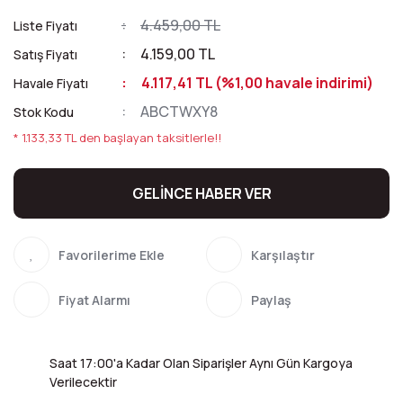
4.459,00 TL
Liste Fiyatı
4.159,00 TL
Satış Fiyatı
4.117,41 TL (%1,00 havale indirimi)
Havale Fiyatı
ABCTWXY8
Stok Kodu
* 1.133,33 TL den başlayan taksitlerle!!
GELİNCE HABER VER
Karşılaştır
Fiyat Alarmı
Paylaş
Saat 17:00'a Kadar Olan Siparişler Aynı Gün Kargoya
Verilecektir