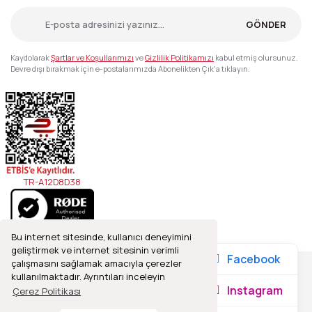
GÖNDER
Kaydolarak
Şartlar ve Koşullarımızı
ve
Gizlilik Politikamızı
kabul etmiş olursunuz.
Devre dışı bırakmak için e-postalarımızda Abonelikten Çık'a tıklayın.
TR-A12D8D38
Bu internet sitesinde, kullanıcı deneyimini
geliştirmek ve internet sitesinin verimli
Facebook
çalışmasını sağlamak amacıyla çerezler
kullanılmaktadır. Ayrıntıları inceleyin
2021© Refleks Fotoğrafçılık, Tüm Hakları Saklıdır.
Instagram
Çerez Politikası