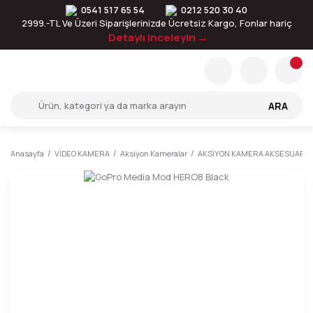
0541 517 65 54
0212 520 30 40
2999.-TL Ve Üzeri Siparişlerinizde Ücretsiz Kargo, Fonlar hariç
Detaylı inceleyin →
ARA
Anasayfa
VİDEO KAMERA
Aksiyon Kameralar
AKSİYON KAMERA AKSESUARLA