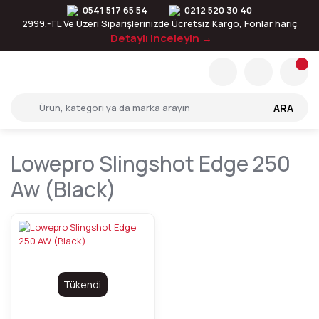
0541 517 65 54
0212 520 30 40
2999.-TL Ve Üzeri Siparişlerinizde Ücretsiz Kargo, Fonlar hariç
Detaylı inceleyin →
ARA
Lowepro Slingshot Edge 250
Aw (black)
Tükendi