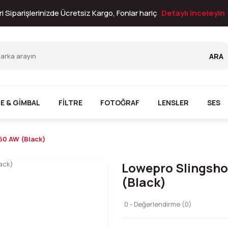
i Siparişlerinizde Ücretsiz Kargo, Fonlar hariç
Detaylı inceleyin
ARA
E & GİMBAL
FİLTRE
FOTOĞRAF
LENSLER
SES
50 AW (Black)
Lowepro Slingsho
(Black)
0 - Değerlendirme (0)