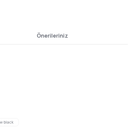
Önerileriniz
bilirsiniz.
w black