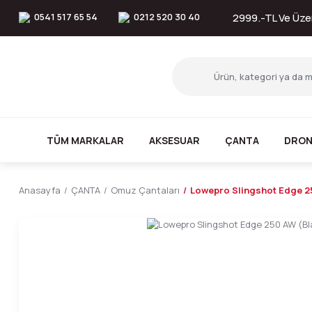
0541 517 65 54
0212 520 30 40
2999.-TL Ve Üzer
TÜM MARKALAR
AKSESUAR
ÇANTA
DRON
Anasayfa
ÇANTA
Omuz Çantaları
Lowepro Slingshot Edge 2