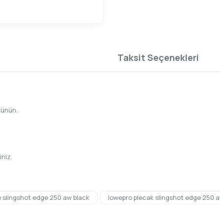
Taksit Seçenekleri
şünün.
iniz.
da yetersiz gördüğünüz noktaları öneri formunu kullanarak tarafımıza ilete
 slingshot edge 250 aw black
lowepro plecak slingshot edge 250 a
Bu ürüne ilk yorumu siz yapın!