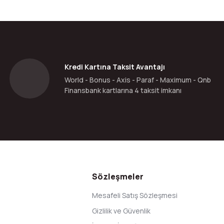
Yorum Yaz
Kredi Kartına Taksit Avantajı
World - Bonus - Axis - Paraf - Maximum - Qnb
Finansbank kartlarına 4 taksit imkanı
Gönder
Sözleşmeler
Mesafeli Satış Sözleşmesi
Gizlilik ve Güvenlik