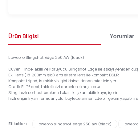
Ürün Bilgisi
Yorumlar
Lowepro Slingshot Edge 250 AW (Black)
Güvenli, ince, akıllı ve koruyucu Slingshot Edge ile askıyı yeniden dü
Ekli lens (18-200mm gibi) artı ekstra lens ile kompakt DSLR
Kompakt tripod, kulaklık vb. gibi kişisel donanımlar için yer.
CradleFit™ cebi, tabletinizi darbelere karşı korur
Sling, hızlı serbest bırakma tokalı iki çıkarılabilir kayış içerir
hızlı erişimli yan fermuar yolu, böylece annenizde bir çekim yapabilirs
Bu ürünün fiyat bilgisi, resim, ürün açıklamalarında ve diğer konular
Etiketler :
lowepro slingshot edge 250 aw (black)
lowepro
Görüş ve önerileriniz için teşekkür ederiz.