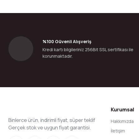
Ürün resmi kalitesiz, bozuk veya görüntülenemiyor.
Ürün açıklamasında eksik bilgiler bulunuyor.
Ürün bilgilerinde hatalar bulunuyor.
Ürün fiyatı diğer sitelerden daha pahalı.
Bu ürüne benzer farklı alternatifler olmalı.
%100 Güvenli Alışveriş
Kredi kartı bilgileriniz 256Bit SSL sertifikası ile
korunmaktadır.
Kurumsal
Binlerce ürün, indirimli fiyat, süper teklif
Hakkımızda
Gerçek stok ve uygun fiyat garantisi.
İletişim