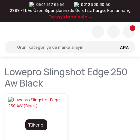
0541 517 65 54
0212 520 30 40
2999.-TL Ve Üzeri Siparişlerinizde Ücretsiz Kargo, Fonlar hariç
Detaylı inceleyin →
ARA
Lowepro Slingshot Edge 250
Aw Black
Tükendi