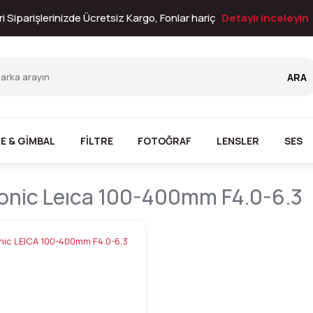
i Siparişlerinizde Ücretsiz Kargo, Fonlar hariç
Detaylı inceleyin
ARA
E & GİMBAL
FİLTRE
FOTOĞRAF
LENSLER
SES
onic Leıca 100-400mm F4.0-6.3