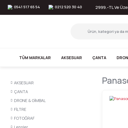
0541 517 65 54
0212 520 30 40
2999.-TL Ve Üzer
TÜM MARKALAR
AKSESUAR
ÇANTA
DRON
Panas
AKSESUAR
ÇANTA
DRONE & GİMBAL
FİLTRE
FOTOĞRAF
Lensler