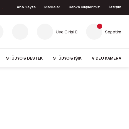
 →
Ana Sayfa
Markalar
Banka Bilgilerimiz
İletişim
Üye Girişi
Sepetim
STÜDYO & DESTEK
STÜDYO & IŞIK
VİDEO KAMERA