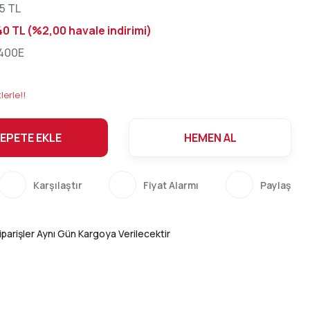
5 TL
40 TL (%2,00 havale indirimi)
400E
lerle!!
EPETE EKLE
HEMEN AL
Karşılaştır
Fiyat Alarmı
Paylaş
parişler Aynı Gün Kargoya Verilecektir