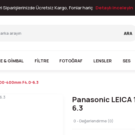
i Siparişlerinizde Ücretsiz Kargo, Fonlar hariç
Detaylı inceleyin
ARA
E & GİMBAL
FİLTRE
FOTOĞRAF
LENSLER
SES
100-400mm F4.0-6.3
Panasonic LEICA
6.3
0 - Değerlendirme (0)