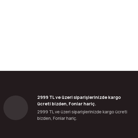
bilirsiniz.
2999 TL ve üzeri siparişlerinizde kargo
ücreti bizden, Fonlar hariç.
2999 TL ve üzeri siparişlerinizde kargo ücreti
bizden, Fonlar hariç.