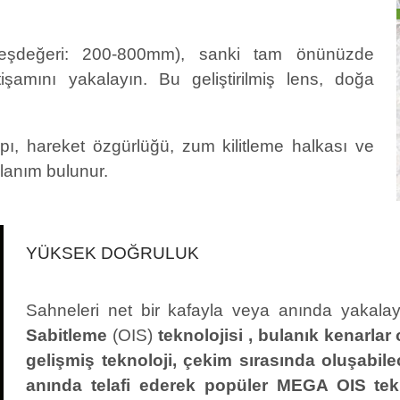
değeri: 200-800mm), sanki tam önünüzde
tişamını yakalayın. Bu geliştirilmiş lens, doğa
ı, hareket özgürlüğü, zum kilitleme halkası ve
llanım bulunur.
YÜKSEK DOĞRULUK
Sahneleri net bir kafayla veya anında yakala
Sabitleme
(OIS)
teknolojisi , bulanık kenarla
gelişmiş teknoloji, çekim sırasında oluşabile
anında telafi ederek popüler MEGA OIS tekno