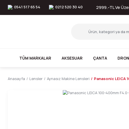
0541 517 65 54
0212 520 30 40
2999.-TL Ve Üzer
TÜM MARKALAR
AKSESUAR
ÇANTA
DRON
Anasayfa
Lensler
Aynasız Makine Lensleri
Panasonic LEICA 