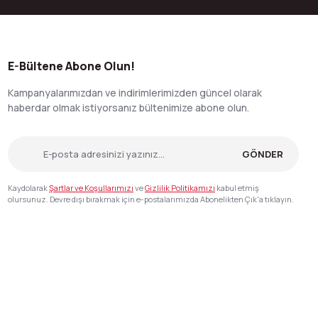
E-Bültene Abone Olun!
Kampanyalarımızdan ve indirimlerimizden güncel olarak
haberdar olmak istiyorsanız bültenimize abone olun.
GÖNDER
Kaydolarak
Şartlar ve Koşullarımızı
ve
Gizlilik Politikamızı
kabul etmiş
olursunuz. Devre dışı bırakmak için e-postalarımızda Abonelikten Çık'a tıklayın.