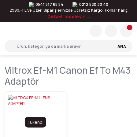
0541 517 65 54
0212 520 30 40
2999.-TL Ve Üzeri Siparişlerinizde Ücretsiz Kargo, Fonlar hariç
Detaylı inceleyin →
ARA
Viltrox Ef-M1 Canon Ef To M43
Adaptör
Tükendi