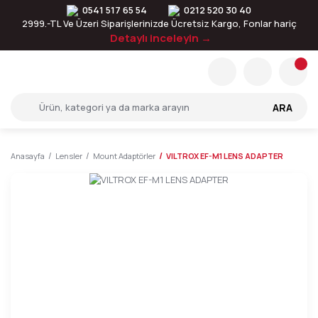
0541 517 65 54
0212 520 30 40
2999.-TL Ve Üzeri Siparişlerinizde Ücretsiz Kargo, Fonlar hariç
Detaylı inceleyin →
ARA
Anasayfa
Lensler
Mount Adaptörler
VILTROX EF-M1 LENS ADAPTER