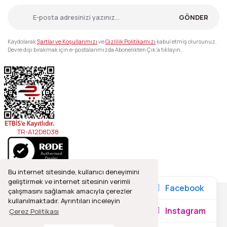
GÖNDER
Kaydolarak
Şartlar ve Koşullarımızı
ve
Gizlilik Politikamızı
kabul etmiş olursunuz.
Devre dışı bırakmak için e-postalarımızda Abonelikten Çık'a tıklayın.
TR-A12D8D38
Bu internet sitesinde, kullanıcı deneyimini
geliştirmek ve internet sitesinin verimli
Facebook
çalışmasını sağlamak amacıyla çerezler
kullanılmaktadır. Ayrıntıları inceleyin
2021© Refleks Fotoğrafçılık, Tüm Hakları Saklıdır.
Instagram
Çerez Politikası