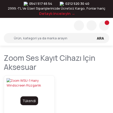
0541 517 65 54
0212 520 30 40
2999.-TL Ve Üzeri Siparişlerinizde Ücretsiz Kargo, Fonlar hariç
Detaylı inceleyin →
ARA
Zoom Ses Kayıt Cihazı Için
Aksesuar
Tükendi