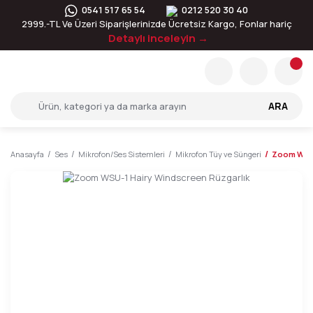
0541 517 65 54
0212 520 30 40
2999.-TL Ve Üzeri Siparişlerinizde Ücretsiz Kargo, Fonlar hariç
Detaylı inceleyin →
ARA
Anasayfa
Ses
Mikrofon/Ses Sistemleri
Mikrofon Tüy ve Süngeri
Zoom WSU-