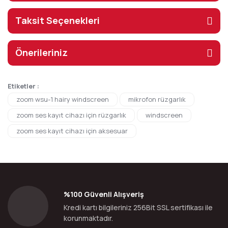
Taksit Seçenekleri
Önerileriniz
Etiketler :
zoom wsu-1 hairy windscreen
mikrofon rüzgarlık
zoom ses kayıt cihazı için rüzgarlık
windscreen
zoom ses kayıt cihazı için aksesuar
%100 Güvenli Alışveriş
Kredi kartı bilgileriniz 256Bit SSL sertifikası ile
korunmaktadır.