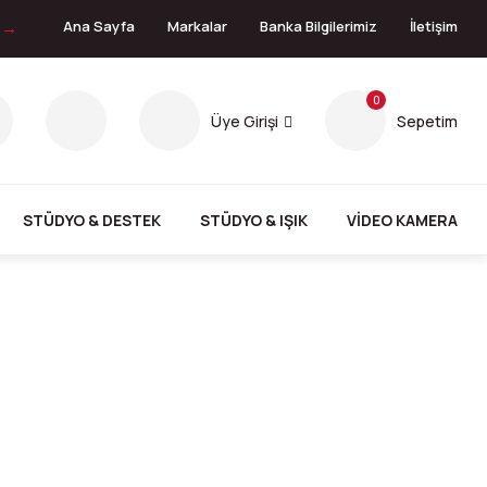
n →
Ana Sayfa
Markalar
Banka Bilgilerimiz
İletişim
0
Üye Girişi
Sepetim
STÜDYO & DESTEK
STÜDYO & IŞIK
VİDEO KAMERA