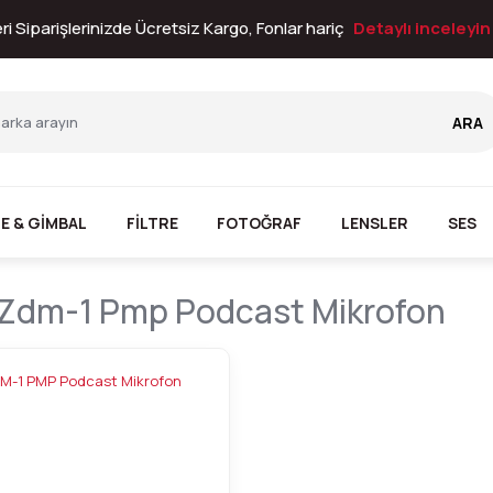
i Siparişlerinizde Ücretsiz Kargo, Fonlar hariç
Detaylı inceleyi
ARA
E & GİMBAL
FİLTRE
FOTOĞRAF
LENSLER
SES
Zdm-1 Pmp Podcast Mikrofon