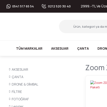
2999.-TL Ve Üzer
0541 517 65 54
0212 520 30 40
TÜM MARKALAR
AKSESUAR
ÇANTA
DRON
Zoom 
AKSESUAR
ÇANTA
DRONE & GİMBAL
FİLTRE
FOTOĞRAF
Lensler