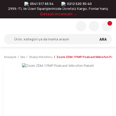
0541 517 65 54
0212 520 30 40
2999.-TL Ve Üzeri Siparişlerinizde Ücretsiz Kargo, Fonlar hariç
Detaylı inceleyin →
ARA
Anasayfa
Ses
Stüdyo Mikrofonu
Zoom ZDM-1 PMP Podcast Mikrofon Pake