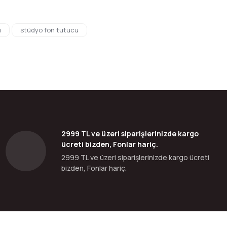
bilirsiniz.
u
stüdyo fon tutucu
2999 TL ve üzeri siparişlerinizde kargo
ücreti bizden, Fonlar hariç.
2999 TL ve üzeri siparişlerinizde kargo ücreti
bizden, Fonlar hariç.