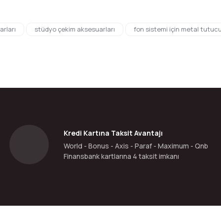
da yetersiz gördüğünüz noktaları öneri formunu kullanarak tarafımıza ilete
rları
stüdyo çekim aksesuarları
fon sistemi için metal tutuc
Bu ürüne ilk yorumu siz yapın!
Yorum Yaz
Kredi Kartına Taksit Avantajı
World - Bonus - Axis - Paraf - Maximum - Qnb
Finansbank kartlarına 4 taksit imkanı
Gönder