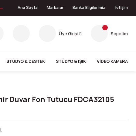
 →
Ana Sayfa
Markalar
Banka Bilgilerimiz
İletişim
Üye Girişi
Sepetim
STÜDYO & DESTEK
STÜDYO & IŞIK
VİDEO KAMERA
mir Duvar Fon Tutucu FDCA32105
L