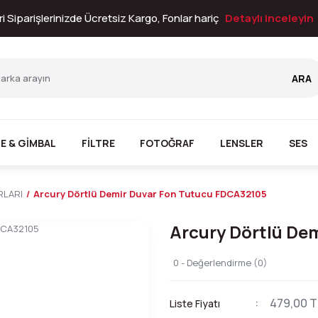
i Siparişlerinizde Ücretsiz Kargo, Fonlar hariç
Detaylı inceleyin
ARA
E & GİMBAL
FİLTRE
FOTOĞRAF
LENSLER
SES
RLARI
Arcury Dörtlü Demir Duvar Fon Tutucu FDCA32105
Arcury Dörtlü De
0 - Değerlendirme (0)
479,00 T
Liste Fiyatı