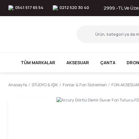
0541 517 65 54
0212 520 30 40
2999.-TL Ve Üzer
TÜM MARKALAR
AKSESUAR
ÇANTA
DRON
Anasayfa
STÜDYO & IŞIK
Fonlar & Fon Sistemleri
FON AKSESUA