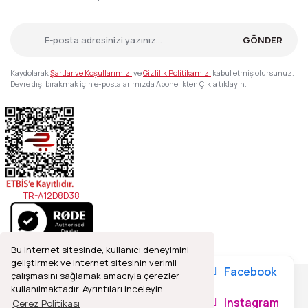
GÖNDER
Kaydolarak
Şartlar ve Koşullarımızı
ve
Gizlilik Politikamızı
kabul etmiş olursunuz.
Devre dışı bırakmak için e-postalarımızda Abonelikten Çık'a tıklayın.
TR-A12D8D38
Bu internet sitesinde, kullanıcı deneyimini
geliştirmek ve internet sitesinin verimli
Facebook
çalışmasını sağlamak amacıyla çerezler
kullanılmaktadır. Ayrıntıları inceleyin
2021© Refleks Fotoğrafçılık, Tüm Hakları Saklıdır.
Instagram
Çerez Politikası