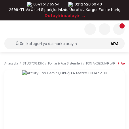
0541 517 65 54
0212 520 30 40
2999.-TL Ve Üzeri Siparişlerinizde Ücretsiz Kargo, Fonlar hariç
Detaylı inceleyin →
ARA
Anasayfa
STÜDYO & IŞIK
Fonlar & Fon Sistemleri
FON AKSESUARLARI
Arcu