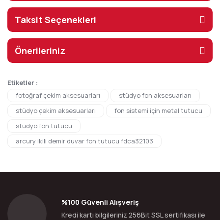
Taksit Seçenekleri
Önerileriniz
Etiketler :
fotoğraf çekim aksesuarları
stüdyo fon aksesuarları
stüdyo çekim aksesuarları
fon sistemi için metal tutucu
stüdyo fon tutucu
arcury ikili demir duvar fon tutucu fdca32103
%100 Güvenli Alışveriş
Kredi kartı bilgileriniz 256Bit SSL sertifikası ile