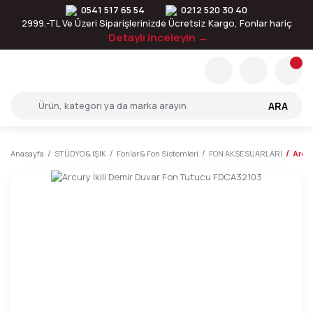
0541 517 65 54
0212 520 30 40
2999.-TL Ve Üzeri Siparişlerinizde Ücretsiz Kargo, Fonlar hariç
Detaylı inceleyin →
ARA
Anasayfa
STÜDYO & IŞIK
Fonlar & Fon Sistemleri
FON AKSESUARLARI
Arcur