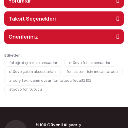
Yorumlar
Taksit Seçenekleri
Önerileriniz
Etiketler :
fotoğraf çekim aksesuarları
stüdyo fon aksesuarları
stüdyo çekim aksesuarları
fon sistemi için metal tutucu
arcury tekli demir duvar fon tutucu fdca32102
stüdyo fon tutucu
%100 Güvenli Alışveriş