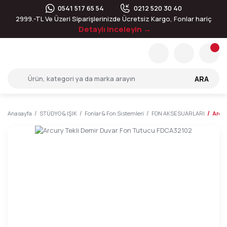
0541 517 65 54
0212 520 30 40
2999.-TL Ve Üzeri Siparişlerinizde Ücretsiz Kargo, Fonlar hariç
Detaylı inceleyin →
ARA
Anasayfa
STÜDYO & IŞIK
Fonlar & Fon Sistemleri
FON AKSESUARLARI
Arcur