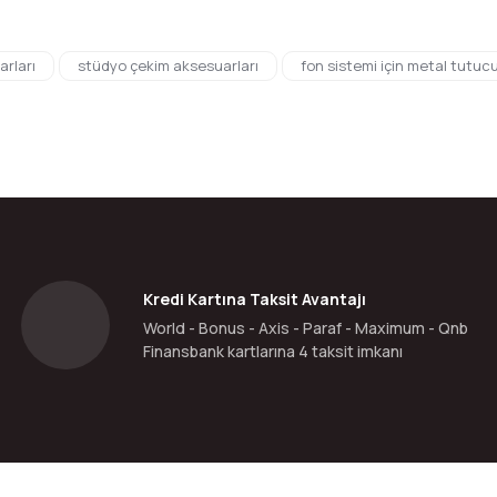
da yetersiz gördüğünüz noktaları öneri formunu kullanarak tarafımıza ilete
rları
stüdyo çekim aksesuarları
fon sistemi için metal tutuc
Bu ürüne ilk yorumu siz yapın!
Yorum Yaz
Kredi Kartına Taksit Avantajı
World - Bonus - Axis - Paraf - Maximum - Qnb
Finansbank kartlarına 4 taksit imkanı
Gönder