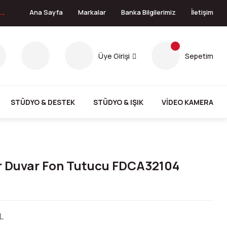
 →
Ana Sayfa
Markalar
Banka Bilgilerimiz
İletişim
Üye Girişi
Sepetim
STÜDYO & DESTEK
STÜDYO & IŞIK
VİDEO KAMERA
r Duvar Fon Tutucu FDCA32104
L