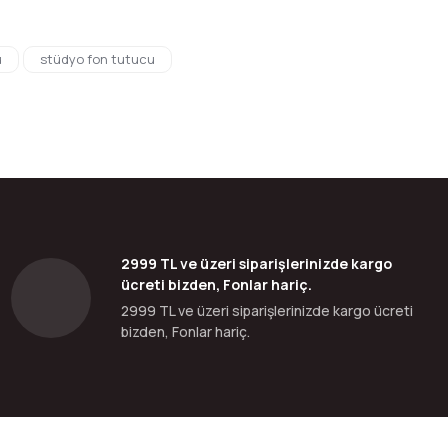
bilirsiniz.
u
stüdyo fon tutucu
2999 TL ve üzeri siparişlerinizde kargo
ücreti bizden, Fonlar hariç.
2999 TL ve üzeri siparişlerinizde kargo ücreti
bizden, Fonlar hariç.