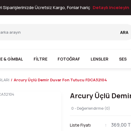
i Siparişlerinizde Ücretsiz Kargo, Fonlar hariç
Detaylı inceleyin
ARA
E & GİMBAL
FİLTRE
FOTOĞRAF
LENSLER
SES
RLARI
Arcury Üçlü Demir Duvar Fon Tutucu FDCA32104
Arcury Üçlü Demi
0 - Değerlendirme (0)
369,00 T
Liste Fiyatı