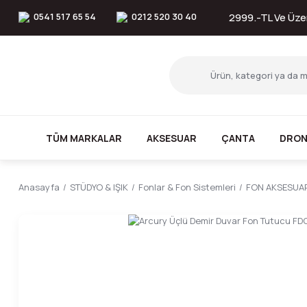
0541 517 65 54
0212 520 30 40
2999.-TL Ve Üzer
TÜM MARKALAR
AKSESUAR
ÇANTA
DRON
Anasayfa
STÜDYO & IŞIK
Fonlar & Fon Sistemleri
FON AKSESUA