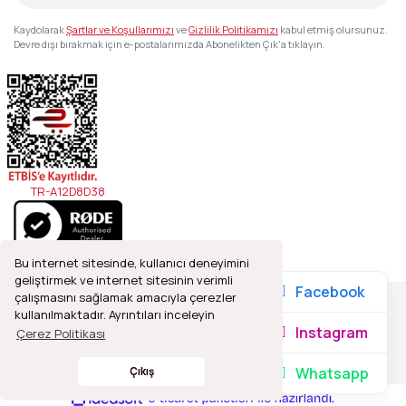
Kaydolarak
Şartlar ve Koşullarımızı
ve
Gizlilik Politikamızı
kabul etmiş olursunuz.
Devre dışı bırakmak için e-postalarımızda Abonelikten Çık'a tıklayın.
TR-A12D8D38
Bu internet sitesinde, kullanıcı deneyimini
geliştirmek ve internet sitesinin verimli
Facebook
çalışmasını sağlamak amacıyla çerezler
kullanılmaktadır. Ayrıntıları inceleyin
2021© Refleks Fotoğrafçılık, Tüm Hakları Saklıdır.
Instagram
Çerez Politikası
Whatsapp
Çıkış
ile
ideasoft
e-