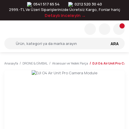
0541 517 65 54
0212 520 30 40
2999.-TL Ve Üzeri Siparişlerinizde Ücretsiz Kargo, Fonlar hariç
Detaylı inceleyin →
ARA
Anasayfa
DRONE & GİMBAL
Aksesuar ve Yedek Parça
DJI O4 Air Unit Pro Ca