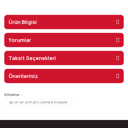
Ürün Bilgisi
Yorumlar
Taksit Seçenekleri
Önerileriniz
Etiketler :
djı o4 air unit pro camera module