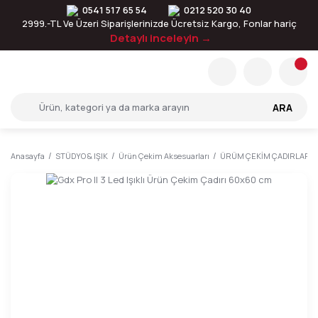
0541 517 65 54
0212 520 30 40
2999.-TL Ve Üzeri Siparişlerinizde Ücretsiz Kargo, Fonlar hariç
Detaylı inceleyin →
ARA
Anasayfa
STÜDYO & IŞIK
Ürün Çekim Aksesuarları
ÜRÜM ÇEKİM ÇADIRLARI